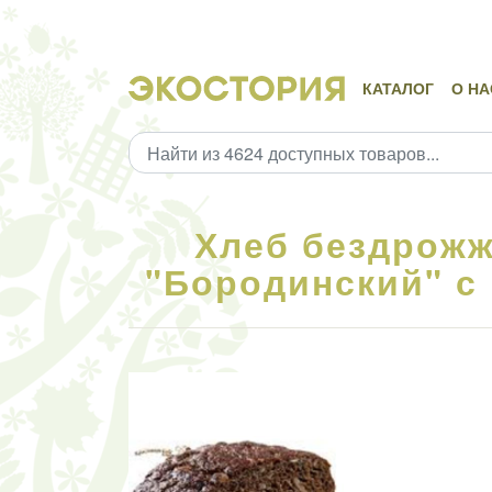
КАТАЛОГ
О НА
Хлеб бездрож
"Бородинский" с 