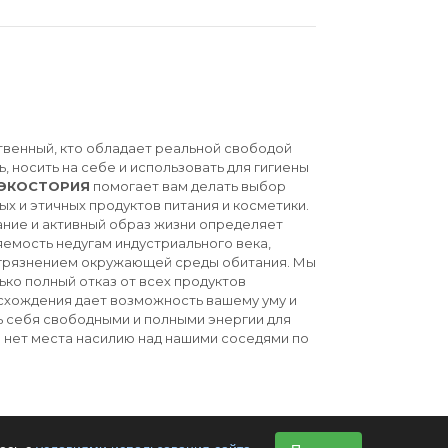
твенный, кто обладает реальной свободой
ь, носить на себе и использовать для гигиены
ЭКОСТОРИЯ
помогает вам делать выбор
ых и этичных продуктов питания и косметики.
ние и активный образ жизни определяет
емость недугам индустриального века,
агрязнением окружающей среды обитания. Мы
ько полный отказ от всех продуктов
схождения дает возможность вашему уму и
ь себя свободными и полными энергии для
й нет места насилию над нашими соседями по