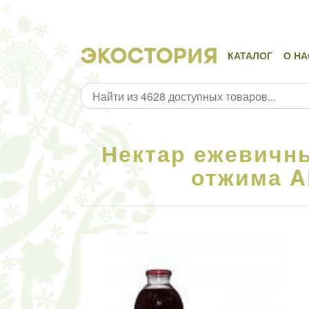
КАТАЛОГ
О НА
Нектар ежевичны
отжима A