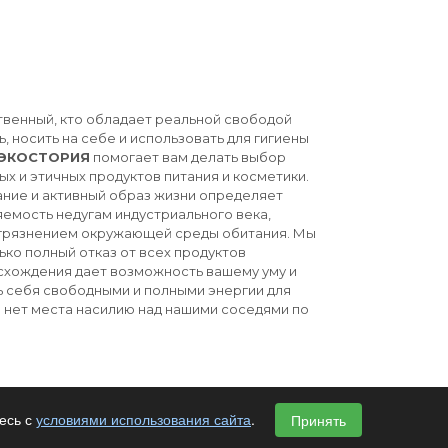
твенный, кто обладает реальной свободой
ь, носить на себе и использовать для гигиены
ЭКОСТОРИЯ
помогает вам делать выбор
ых и этичных продуктов питания и косметики.
ние и активный образ жизни определяет
емость недугам индустриального века,
агрязнением окружающей среды обитания. Мы
ько полный отказ от всех продуктов
схождения дает возможность вашему уму и
ь себя свободными и полными энергии для
й нет места насилию над нашими соседями по
есь с
условиями использования сайта
.
Принять