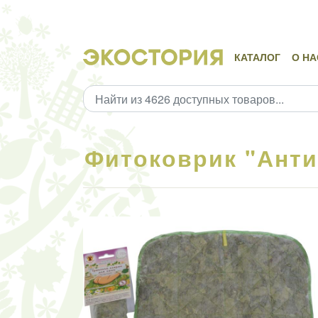
КАТАЛОГ
О НА
Фитоковрик "Ант