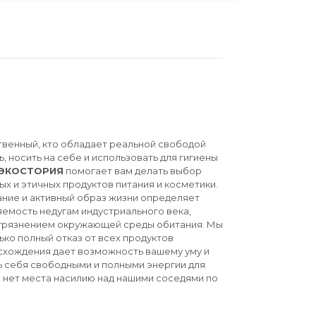
твенный, кто обладает реальной свободой
ь, носить на себе и использовать для гигиены
ЭКОСТОРИЯ
помогает вам делать выбор
ых и этичных продуктов питания и косметики.
ние и активный образ жизни определяет
емость недугам индустриального века,
агрязнением окружающей среды обитания. Мы
ько полный отказ от всех продуктов
схождения дает возможность вашему уму и
ь себя свободными и полными энергии для
й нет места насилию над нашими соседями по