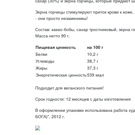
сахар (30%) и зерна горчицы, которые придают ш
Зерна горчицы стимулируют приток крови к коже,
- они просто незаменимы!
Состав: какао-бобы, сахар тростниковый, зерна 
Масса нетто 90 г.
Пищевая ценность
на 100 г
Белки
10,2 г
Углеводы
38,7 г
Жиры
37,3 г
Энергетическая ценность
539 ккал
Подходит для веганского питания!
Срок годности: 12 месяцев с даты изготовления
В оформлении упаковки использована работа х
БОГА)", 2012 г.