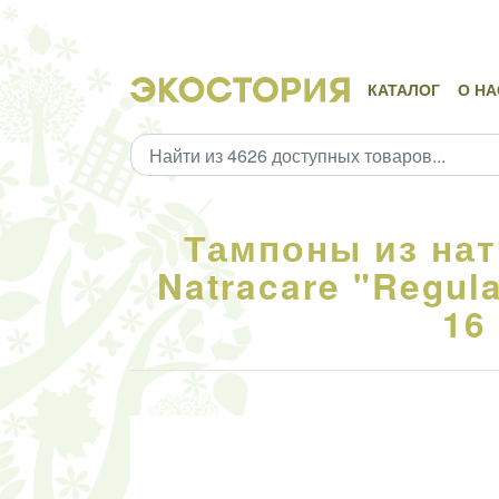
КАТАЛОГ
О НА
Тампоны из нат
Natracare "Regul
16