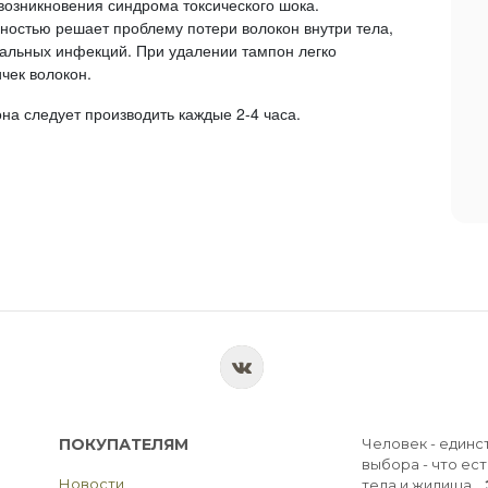
возникновения синдрома токсического шока.
лностью решает проблему потери волокон внутри тела,
нальных инфекций. При удалении тампон легко
чек волокон.
на следует производить каждые 2-4 часа.
ПОКУПАТЕЛЯМ
Человек - единс
выбора - что ест
Новости
тела и жилища...