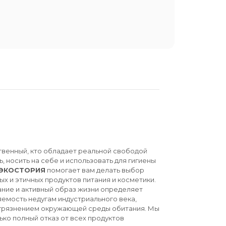
твенный, кто обладает реальной свободой
ь, носить на себе и использовать для гигиены
ЭКОСТОРИЯ
помогает вам делать выбор
ых и этичных продуктов питания и косметики.
ние и активный образ жизни определяет
емость недугам индустриального века,
агрязнением окружающей среды обитания. Мы
ько полный отказ от всех продуктов