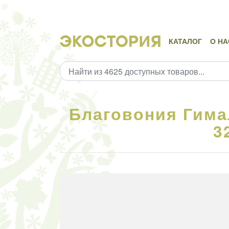
КАТАЛОГ
О НА
Благовония Гима
3