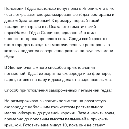
Пельмени Гёдза настолько популярны в Японии, что в их
честь открывают специализированные гёдза-рестораны и
даже «гёдза-стадионы»! К примеру, первый такой
«стадион» открыли в г. Осака, это тематический
парк«Намcо Гёдза Стадион», сделанный в стиле
японского города прошлого века. Среди всей красоты
этого городка находятся многочисленные рестораны, в
которых подаются совершенно разные на вкус пельмени
гёдза.
В Японии очень много способов приготовления
пельменей гёдза: их жарят на сковороде и во фритюре,
варят, готовят на пару и даже делают в виде шашлыков.
Способ приготовления замороженных пельменей гёдза:
Не размораживая выложить пельмени на разогретую
сковороду с небольшим количеством растительного
масла, обжарить до румяной корочки. Затем налить воды,
примерно до половины высоты пельменей и прикрыть
крышкой. Готовить еще минут 10, пока они не станут