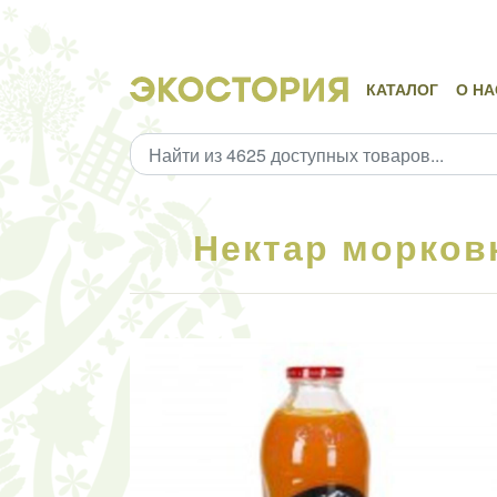
КАТАЛОГ
О НА
Нектар морков