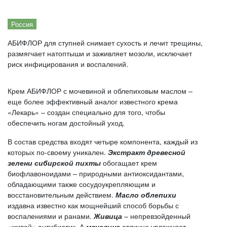
Россия
АБИФЛОР для ступней снимает сухость и лечит трещины,
размягчает натоптыши и заживляет мозоли, исключает
риск инфицирования и воспалений.
Крем АБИФЛОР с мочевиной и облепиховым маслом –
еще более эффективный аналог известного крема
«Лекарь» – создан специально для того, чтобы
обеспечить ногам достойный уход.
В состав средства входят четыре компонента, каждый из
которых по-своему уникален.
Экстракт древесной
зелени сибирской пихты
обогащает крем
биофлавоноидами – природными антиоксидантами,
обладающими также сосудоукрепляющим и
восстановительным действием.
Масло облепихи
издавна известно как мощнейший способ борьбы с
воспалениями и ранами.
Живица
– непревзойденный
«живой» антибиотик. А
мочевина
отлично увлажняет