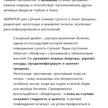
кожные покровы и способствует проникновению других
активных веществ глубоко в ткани.
АБИФЛОР для ступней снимает сухость и лечит трещины,
размягчает натоптыши и заживляет мозоли, исключает
риск инфицирования и воспалений.
Сахарный диабет – распространенная болезнь,
одним из последствий которой является
повышенная сухость ступней. Ваше состояние
облегчит «Абифлор» с мочевиной и облепиховым
маслом! Он
увлажнит кожные покровы, укрепит
сосуды, продезинфицирует и залечит
трещины
;
Натоптыши, ороговение, треснувшая кожа на
пятках – кому незнакомы эти неприятности,
особенно летом, когда мы ходим в легкой обуви
или вообще босиком. Своевременно
воспользуйтесь «Абифлором», и
кожа на ступнях
сохранит гладкость и красоту
, а мелкие
повреждения исчезнут, не успев превратиться в