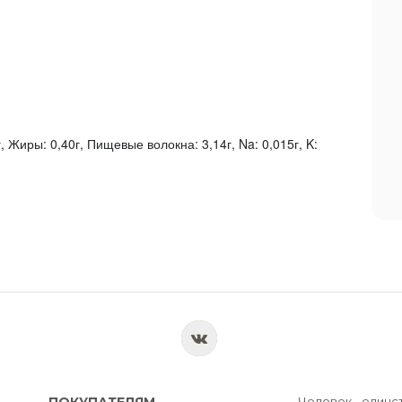
, Жиры: 0,40г, Пищевые волокна: 3,14г, Na: 0,015г, K:
ПОКУПАТЕЛЯМ
Человек - единс