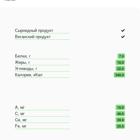
Сыроедный продукт
Веганский продукт
Белки, г
7.0
Жиры, г
16.0
Углеводы, г
22.0
Калории, кКал
240.0
A, мг
10.0
C, мг
40.0
Ca, мг
20.0
Fe, мг
25.5