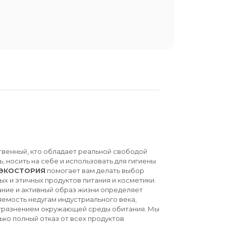
твенный, кто обладает реальной свободой
ь, носить на себе и использовать для гигиены
ЭКОСТОРИЯ
помогает вам делать выбор
ых и этичных продуктов питания и косметики.
ние и активный образ жизни определяет
емость недугам индустриального века,
агрязнением окружающей среды обитания. Мы
ько полный отказ от всех продуктов