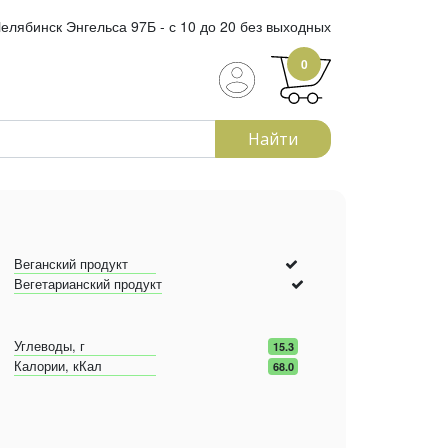
елябинск Энгельса 97Б - с 10 до 20 без выходных
0
Найти
Веганский продукт
Вегетарианский продукт
Углеводы, г
15.3
Калории, кКал
68.0