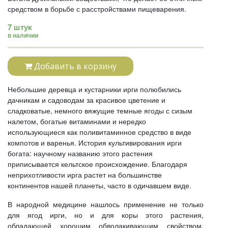
средством в борьбе с расстройствами пищеварения.
7 штук
в наличии
Добавить в корзину
Небольшие деревца и кустарники ирги полюбились
дачникам и садоводам за красивое цветение и
сладковатые, немного вяжущие темные ягоды с сизым
налетом, богатые витаминами и нередко
использующиеся как поливитаминное средство в виде
компотов и варенья. История культивирования ирги
богата: научному названию этого растения
приписывается кельтское происхождение. Благодаря
неприхотливости ирга растет на большинстве
континентов нашей планеты, часто в одичавшем виде.
В народной медицине нашлось применение не только
для ягод ирги, но и для коры этого растения,
обладающей хорошим обволакивающим свойством.