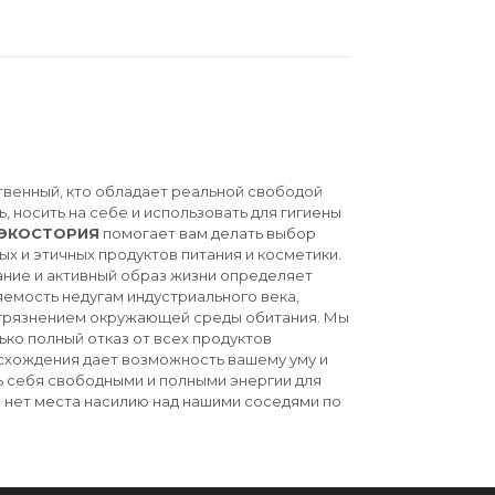
твенный, кто обладает реальной свободой
ь, носить на себе и использовать для гигиены
ЭКОСТОРИЯ
помогает вам делать выбор
ых и этичных продуктов питания и косметики.
ние и активный образ жизни определяет
емость недугам индустриального века,
агрязнением окружающей среды обитания. Мы
ько полный отказ от всех продуктов
схождения дает возможность вашему уму и
ь себя свободными и полными энергии для
й нет места насилию над нашими соседями по