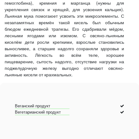
гемоглобина), кремния и марганца (нужны для
укрепления связок и хрящей, для усвоения кальция).
Льняная мука помогаюет усвоить эти микроэлементы. С
незапамятных времён такой кисель был обычным
блюдом ежедневной трапезы. Его сдабривали мёдом,
лесными ягодами или изюмом. С овсяно-льняным
киселём дети росли крепкими, взрослые становились
выносливее, а старшие надолго сохраняли здоровье и
активность. Лёгкость во всём теле, хорошее
пищеварение, сытость надолго, отсутствие нагрузки на
поджелудочную железу выгодно отличают овсяно-
льняные кисели от крахмальных.
Веганский продукт
Вегетарианский продукт