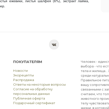
стья ежевики, листья шалфея (6%), экстракт лайма,
ер.
ПОКУПАТЕЛЯМ
Человек - единс
выбора - что ест
Новости
тела и жилища...
Экорецепты
среди натуральн
Распродажа
Правильное пита
Ответы на некоторые вопросы
вашу сопротивля
Согласие на обработку
связанными с з
персональных данных
считаем, что тол
Публичная оферта
животного прои
Подарочный сертификат
телу чувствоват
жизни, в которо