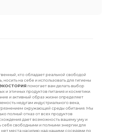
твенный, кто обладает реальной свободой
ь, носить на себе и использовать для гигиены
ЭКОСТОРИЯ
помогает вам делать выбор
ых и этичных продуктов питания и косметики.
ние и активный образ жизни определяет
емость недугам индустриального века,
агрязнением окружающей среды обитания. Мы
ько полный отказ от всех продуктов
схождения дает возможность вашему уму и
ь себя свободными и полными энергии для
й нет места насилию над нашими соседями по