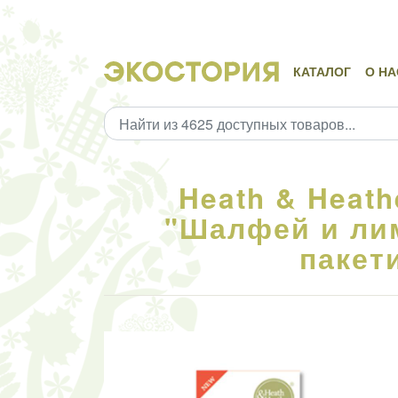
КАТАЛОГ
О НА
Heath & Heath
"Шалфей и ли
пакети