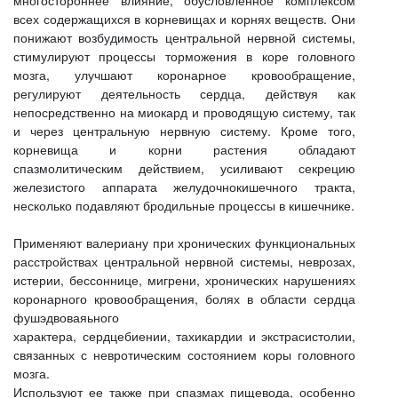
многостороннее влияние, обусловленное комплексом
всех содержащихся в корневищах и корнях веществ. Они
понижают возбудимость центральной нервной системы,
стимулируют процессы торможения в коре головного
мозга, улучшают коронарное кровообращение,
регулируют деятельность сердца, действуя как
непосредственно на миокард и проводящую систему, так
и через центральную нервную систему. Кроме того,
корневища и корни растения обладают
спазмолитическим действием, усиливают секрецию
железистого аппарата желудочнокишечного тракта,
несколько подавляют бродильные процессы в кишечнике.
Применяют валериану при хронических функциональных
расстройствах центральной нервной системы, неврозах,
истерии, бессоннице, мигрени, хронических нарушениях
коронарного кровообращения, болях в области сердца
фушэдвоваяьного
характера, сердцебиении, тахикардии и экстрасистолии,
связанных с невротическим состоянием коры головного
мозга.
Используют ее также при спазмах пищевода, особенно