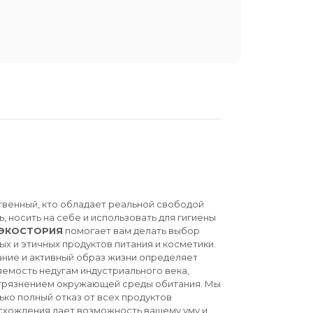
твенный, кто обладает реальной свободой
ь, носить на себе и использовать для гигиены
ЭКОСТОРИЯ
помогает вам делать выбор
ых и этичных продуктов питания и косметики.
ние и активный образ жизни определяет
емость недугам индустриального века,
агрязнением окружающей среды обитания. Мы
ько полный отказ от всех продуктов
схождения дает возможность вашему уму и