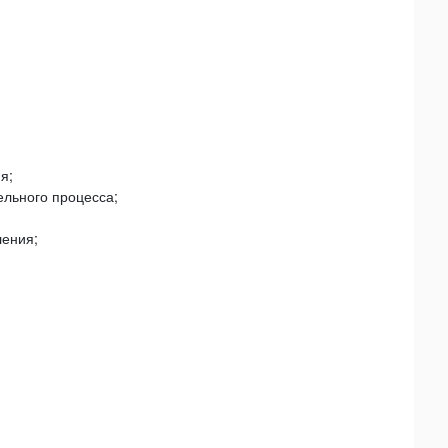
я;
льного процесса;
ления;