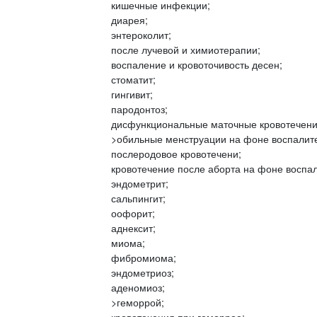
кишечные инфекции;
диарея;
энтероколит;
после лучевой и химиотерапии;
воспаление и кровоточивость десен;
стоматит;
гингивит;
пародонтоз;
дисфункциональные маточные кровотечени
>обильные менструации на фоне воспалите
послеродовое кровотечени;
кровотечение после аборта на фоне воспа
эндометрит;
сальпингит;
оофорит;
аднексит;
миома;
фибромиома;
эндометриоз;
аденомиоз;
>геморрой;
кровотечения при геморрое;