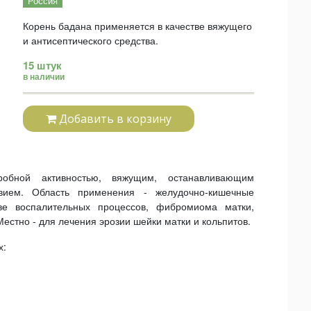
Россия
Корень бадана применяется в качестве вяжущего
и антисептического средства.
15 штук
в наличии
Добавить в корзину
робной активностью, вяжущим, останавливающим
вием. Область применения - желудочно-кишечные
ве воспалительных процессов, фибромиома матки,
естно - для лечения эрозии шейки матки и кольпитов.
х: