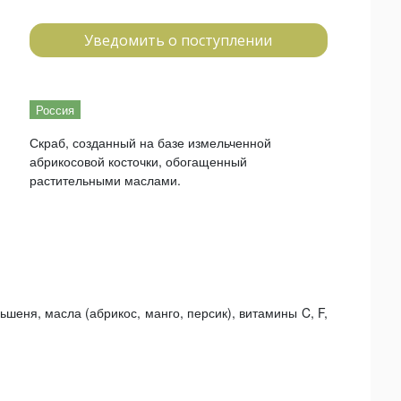
Уведомить о поступлении
Россия
Скраб, созданный на базе измельченной
абрикосовой косточки, обогащенный
растительными маслами.
ьшеня, масла (абрикос, манго, персик), витамины C, F,