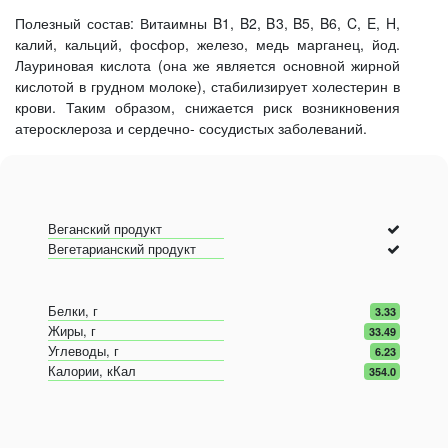
Полезный состав: Витаимны B1, B2, B3, B5, B6, C, E, H,
калий, кальций, фосфор, железо, медь марганец, йод.
Лауриновая кислота (она же является основной жирной
кислотой в грудном молоке), стабилизирует холестерин в
крови. Таким образом, снижается риск возникновения
атеросклероза и сердечно- сосудистых заболеваний.
Веганский продукт
Вегетарианский продукт
Белки, г
3.33
Жиры, г
33.49
Углеводы, г
6.23
Калории, кКал
354.0