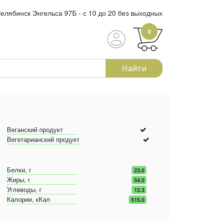
елябинск Энгельса 97Б - с 10 до 20 без выходных
0
Найти
Веганский продукт
Вегетарианский продукт
Белки, г
23.0
Жиры, г
54.0
Углеводы, г
12.3
Калории, кКал
515.0