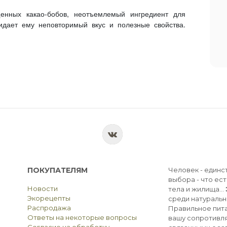
енных какао-бобов, неотъемлемый ингредиент для
идает ему неповторимый вкус и полезные свойства.
ПОКУПАТЕЛЯМ
Человек - единс
выбора - что ест
Новости
тела и жилища...
Экорецепты
среди натуральн
Распродажа
Правильное пита
Ответы на некоторые вопросы
вашу сопротивля
Согласие на обработку