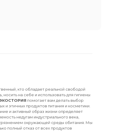
твенный, кто обладает реальной свободой
ь, носить на себе и использовать для гигиены
ЭКОСТОРИЯ
помогает вам делать выбор
ых и этичных продуктов питания и косметики.
ние и активный образ жизни определяет
емость недугам индустриального века,
агрязнением окружающей среды обитания. Мы
ько полный отказ от всех продуктов