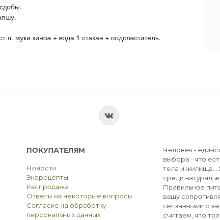
 сдобы.
апшу.
т.л. муки киноа + вода 1 стакан + подсластитель.
ПОКУПАТЕЛЯМ
Человек - единс
выбора - что ест
Новости
тела и жилища...
Экорецепты
среди натуральн
Распродажа
Правильное пита
Ответы на некоторые вопросы
вашу сопротивля
Согласие на обработку
связанными с з
персональных данных
считаем, что тол