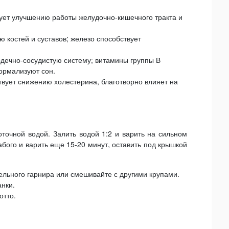
вует улучшению работы желудочно-кишечного тракта и
 костей и суставов; железо способствует
рдечно-сосудистую систему; витамины группы В
ормализуют сон.
вует снижению холестерина, благотворно влияет на
очной водой. Залить водой 1:2 и варить на сильном
абого и варить еще 15-20 минут, оставить под крышкой
тельного гарнира или смешивайте с другими крупами.
анки.
отто.