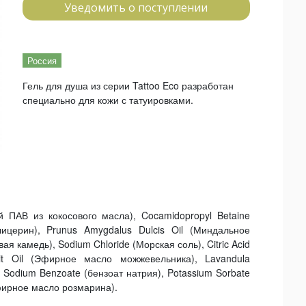
Уведомить о поступлении
Россия
Гель для душа из серии Tattoo Eco разработан
специально для кожи с татуировками.
й ПАВ из кокосового масла), Cocamidopropyl Betaine
лицерин), Prunus Amygdalus Dulcis Oil (Миндальное
ая камедь), Sodium Chloride (Морская соль), Citric Acid
it Oil (Эфирное масло можжевельника), Lavandula
, Sodium Benzoate (бензоат натрия), Potassium Sorbate
(Эфирное масло розмарина).