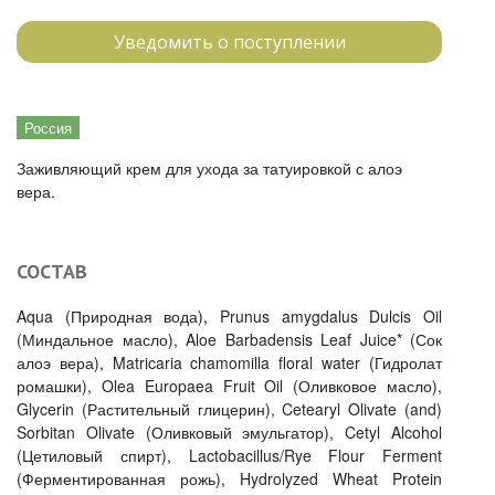
Уведомить о поступлении
Россия
Заживляющий крем для ухода за татуировкой с алоэ
вера.
СОСТАВ
Aqua (Природная вода), Prunus amygdalus Dulcis Oil
(Миндальное масло), Aloe Barbadensis Leaf Juice* (Сок
алоэ вера), Matricaria chamomilla floral water (Гидролат
ромашки), Olea Europaea Fruit Oil (Оливковое масло),
Glycerin (Растительный глицерин), Cetearyl Olivate (and)
Sorbitan Olivate (Оливковый эмульгатор), Cetyl Alcohol
(Цетиловый спирт), Lactobacillus/Rye Flour Ferment
(Ферментированная рожь), Hydrolyzed Wheat Protein