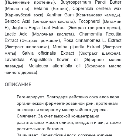
(Пшеничные протеины), Butyrospermum Parkii Butter
(Масло ши), Betaine (Бетаин), Copernicia cerifera wax
(Карнаубский воск), Xanthan Gum (Ксантановая камедь),
Benzoic Acid (Бензойная кислота), Tocopherol (Витамин
E), Juglans Regia Leaf Extract (Экстракт грецкого ореха),
Lactic Acid (Молочная кислота), Chamomilla Recutita
Extract (Экстракт ромашки), Rosa cinnamomea L. Extract
(Экстракт шиповника), Mentha piperita Extract (Экстракт
мяты), Salvia officinalis Extract (Экстракт шалфея),
Lavandula Angustifolia flower oil (Эфирное масло
лаванды), Melaleuca alternifolia oil (Эфирное масло
чайного дерева).
ОПИСАНИЕ
Регенерирует. Благодаря действию сока алоэ вера,
органической ферментированной ржи, протеинам
пшеницы и эфирному маслу чайного дерева.
Смягчает. За счет высокой концентрации
растительных масел оливки, миндаля и ши, а также
растительного бетаина.
Защищает. Карнаубский воск, сложные жирные