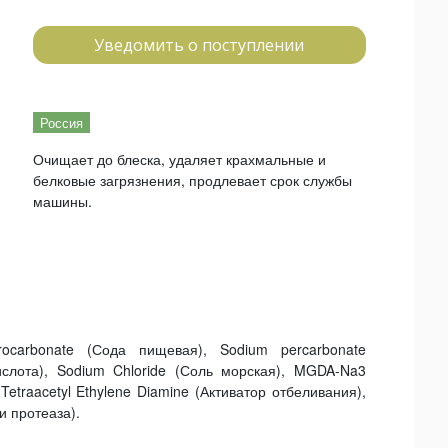
Уведомить о поступлении
Россия
Очищает до блеска, удаляет крахмальные и
белковые загрязнения, продлевает срок службы
машины.
rocarbonate (Сода пищевая), Sodium percarbonate
кислота), Sodium Chloride (Соль морская), MGDA-Na3
traacetyl Ethylene Diamine (Активатор отбеливания),
и протеаза).