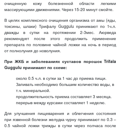
очищенную кожу болезненной области легкими
массирующими движениями. Через 15-20 минут смойте.
В целях комплексного очищения организма от амы (яды,
токсины, шлаки) Трифалу Guggulu принимают по 1ч.л.
дважды в сутки на протяжении 2-3мес. Аюрведа
рекомендует после этого продолжить применение
препарата по половине чайной ложки на ночь в период
от полнолуния до новолуния.
При ЖКБ и заболеваниях суставов порошок Trifala
Guggulu принимают по схеме:
около 0.5 ч.л. в сутки за 1 час до приема пищи.
Запивать необходимо большим количество воды, в
т.ч. минеральной.
продолжительность приема составляет 3 месяца.
перерыв между курсами составляет 1 неделю.
Для улучшения пищеварения и облегчения состояния
при язвенной болезни желудка чурну принимают по 0.3 –
0.5 чайной ложки трижды в сутки через полчаса после