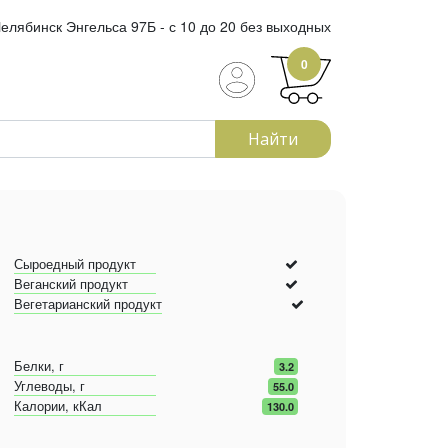
елябинск Энгельса 97Б - с 10 до 20 без выходных
0
Найти
Сыроедный продукт
Веганский продукт
Вегетарианский продукт
Белки, г
3.2
Углеводы, г
55.0
Калории, кКал
130.0