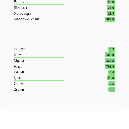
Белки, г
23.0
Жиры, г
21.0
Углеводы, г
28.5
Калории, кКал
387.0
B6, мг
0.2
K, мг
506.0
Mg, мг
421.5
P, мг
796.0
Fe, мг
5.4
I, мг
20.0
Cu, мг
0.6
Zn, мг
4.1