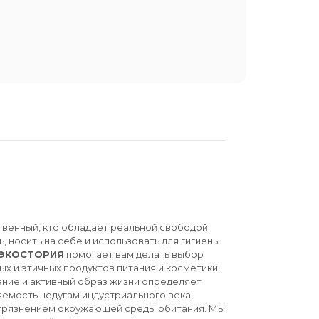
твенный, кто обладает реальной свободой
ь, носить на себе и использовать для гигиены
ЭКОСТОРИЯ
помогает вам делать выбор
ых и этичных продуктов питания и косметики.
ние и активный образ жизни определяет
емость недугам индустриального века,
агрязнением окружающей среды обитания. Мы