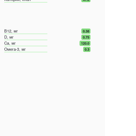
В12, мг
0.38
D, мг
0.75
Ca, мг
120.0
Омега-3, мг
0.3