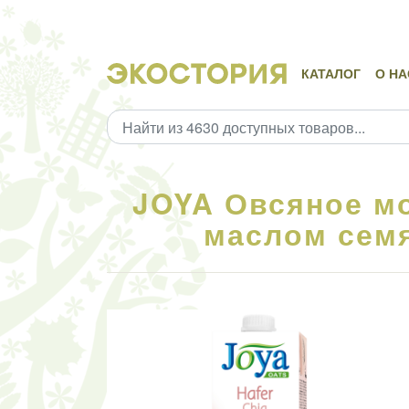
КАТАЛОГ
О НА
JOYA Овсяное мо
маслом семя