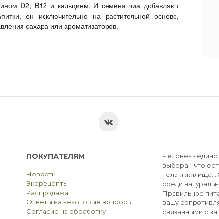
амином D2, B12 и кальцием. И семена чиа добавляют
питки, он исключительно на растительной основе,
вления сахара или ароматизаторов.
ПОКУПАТЕЛЯМ
Человек - единс
выбора - что ест
Новости
тела и жилища...
Экорецепты
среди натуральн
Распродажа
Правильное пита
Ответы на некоторые вопросы
вашу сопротивля
Согласие на обработку
связанными с з