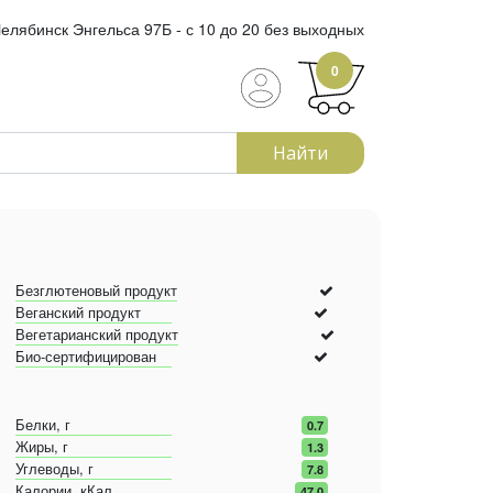
елябинск Энгельса 97Б - с 10 до 20 без выходных
0
Найти
Безглютеновый продукт
Веганский продукт
Вегетарианский продукт
Био-сертифицирован
Белки, г
0.7
Жиры, г
1.3
Углеводы, г
7.8
Калории, кКал
47.0