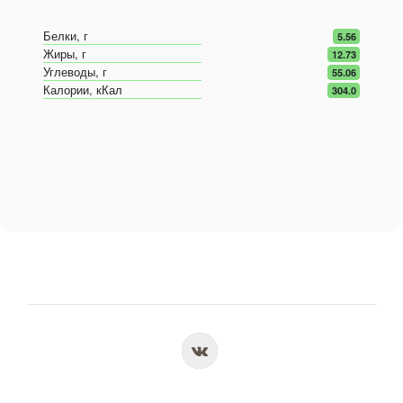
Белки, г
5.56
Жиры, г
12.73
Углеводы, г
55.06
Калории, кКал
304.0