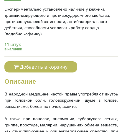
Экспериментально установлено наличие у княжика
транквилизирующего и противосудорожного свойства,
противоопухолевой активности, антибактериального
действия, способности усиливать работу сердца
(подобно кофеину).
11 штук
в наличии
Добавить в корзину
Описание
В народной медицине настой травы употребляют внутрь
при головной боли, головокружении, шуме в голове,
ревматизме, болезнях почек, асците.
А также при поносах, пневмонии, туберкулезе легких,
гриппе, простуде, малярии, нарушениях обмена веществ,
как стимулирующее и общеукрепляющее средство, при