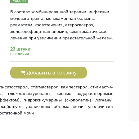
Россия
В составе комбинированной терапии: инфекции
мочевого тракта, мочекаменная болезнь,
ревматизм, кровотечения, атеросклероз,
железодефицитная анемия, симптоматическое
лечение при увеличении предстательной железы.
23 штуки
в наличии
Добавить в корзину
а-ситостерол, стигмастерол, кампестерол, стигмаст-4-
ы, глюкогалактуронаны, кислые водорастворимые
ектом), гидроксикумарины (скополетин), лигнаны,
особствует увеличению объема мочи, увеличивает
остаточной мочи