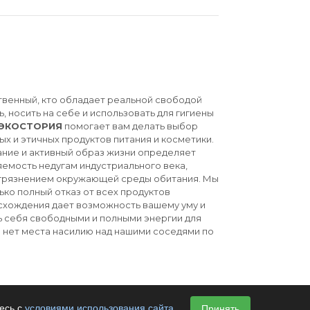
твенный, кто обладает реальной свободой
ь, носить на себе и использовать для гигиены
ЭКОСТОРИЯ
помогает вам делать выбор
ых и этичных продуктов питания и косметики.
ние и активный образ жизни определяет
емость недугам индустриального века,
агрязнением окружающей среды обитания. Мы
ько полный отказ от всех продуктов
схождения дает возможность вашему уму и
ь себя свободными и полными энергии для
й нет места насилию над нашими соседями по
есь с
условиями использования сайта
.
Принять