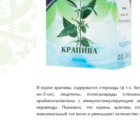
В корне крапивы содержатся стероиды (в т.ч. бет
ен-3-он), лецитины, полисахариды (глюкан
арабиногалактаны с иммуностимулирующим эфф
керамиды. Показано, что корень крапивы сп
максимальный ток мочи и уменьшает количество 