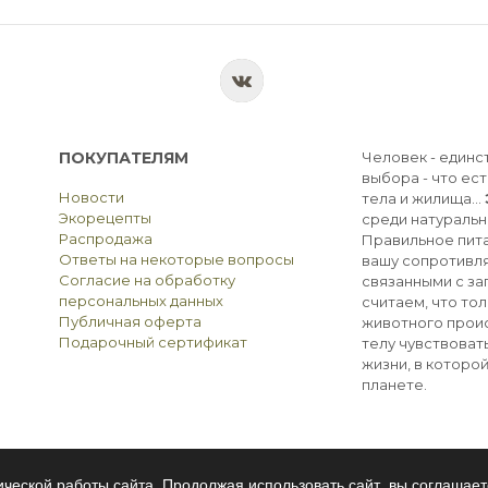
ПОКУПАТЕЛЯМ
Человек - единс
выбора - что ест
Новости
тела и жилища...
Экорецепты
среди натуральн
Распродажа
Правильное пита
Ответы на некоторые вопросы
вашу сопротивля
Согласие на обработку
связанными с з
персональных данных
считаем, что тол
Публичная оферта
животного прои
Подарочный сертификат
телу чувствоват
жизни, в которо
планете.
ческой работы сайта. Продолжая использовать сайт, вы соглашает