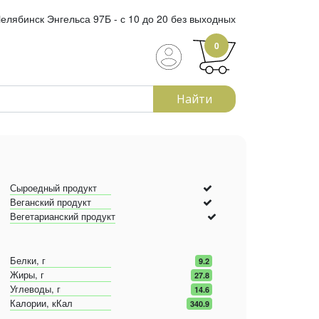
елябинск Энгельса 97Б - с 10 до 20 без выходных
0
Найти
Сыроедный продукт
Веганский продукт
Вегетарианский продукт
Белки, г
9.2
Жиры, г
27.8
Углеводы, г
14.6
Калории, кКал
340.9