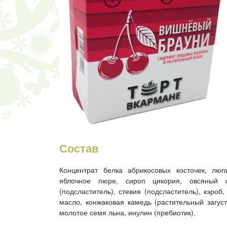
Состав
Концентрат белка абрикосовых косточек, люп
яблочное пюре, сироп цикория, овсяный с
(подсластитель), стевия (подсластитель), кэроб
масло, конжаковая камедь (растительный загусти
молотое семя льна, инулин (пребиотик).