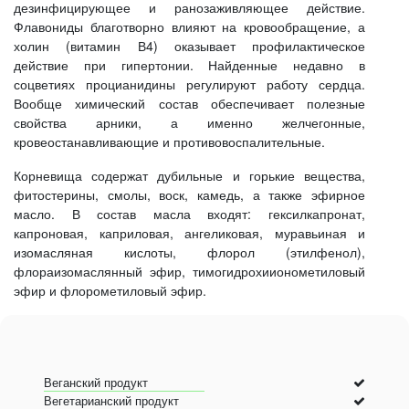
дезинфицирующее и ранозаживляющее действие.
Флавониды благотворно влияют на кровообращение, а
холин (витамин В4) оказывает профилактическое
действие при гипертонии. Найденные недавно в
соцветиях процианидины регулируют работу сердца.
Вообще химический состав обеспечивает полезные
свойства арники, а именно желчегонные,
кровеостанавливающие и противовоспалительные.
Корневища содержат дубильные и горькие вещества,
фитостерины, смолы, воск, камедь, а также эфирное
масло. В состав масла входят: гексилкапронат,
капроновая, каприловая, ангеликовая, муравьиная и
изомасляная кислоты, флорол (этилфенол),
флораизомаслянный эфир, тимогидрохиионометиловый
эфир и флорометиловый эфир.
Веганский продукт
Вегетарианский продукт