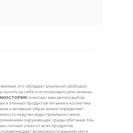
твенный, кто обладает реальной свободой
ь, носить на себе и использовать для гигиены
ЭКОСТОРИЯ
помогает вам делать выбор
ых и этичных продуктов питания и косметики.
ние и активный образ жизни определяет
емость недугам индустриального века,
агрязнением окружающей среды обитания. Мы
ько полный отказ от всех продуктов
схождения дает возможность вашему уму и