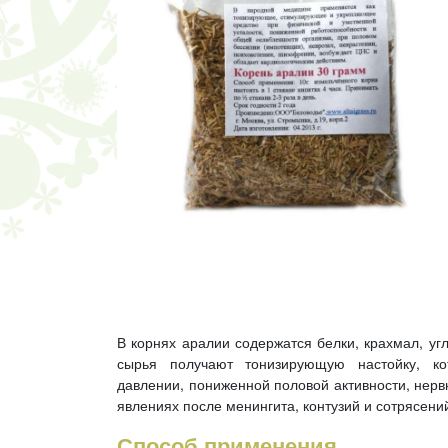
В корнях аралии содержатся белки, крахмал, у
сырья получают тонизирующую настойку, к
давлении, пониженной половой активности, нерв
явлениях после менингита, контузий и сотрясений
Способ применения