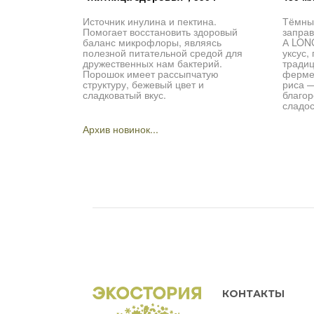
Источник инулина и пектина.
Тёмный
Помогает восстановить здоровый
заправ
баланс микрофлоры, являясь
А LON
полезной питательной средой для
уксус,
дружественных нам бактерий.
традиц
Порошок имеет рассыпчатую
ферме
структуру, бежевый цвет и
риса 
сладковатый вкус.
благор
сладос
Архив новинок...
КОНТАКТЫ