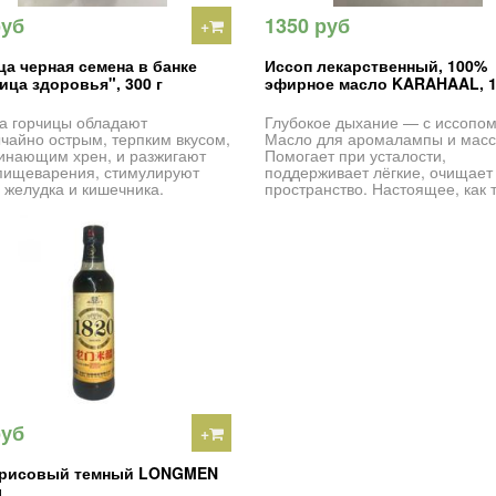
руб
1350 руб
+
ца черная семена в банке
Иссоп лекарственный, 100%
ица здоровья", 300 г
эфирное масло KARAHAAL, 1
а горчицы обладают
Глубокое дыхание — с иссопом
чайно острым, терпким вкусом,
Масло для аромалампы и масс
инающим хрен, и разжигают
Помогает при усталости,
пищеварения, стимулируют
поддерживает лёгкие, очищает
 желудка и кишечника.
пространство. Настоящее, как т
руб
+
 рисовый темный LONGMEN
л