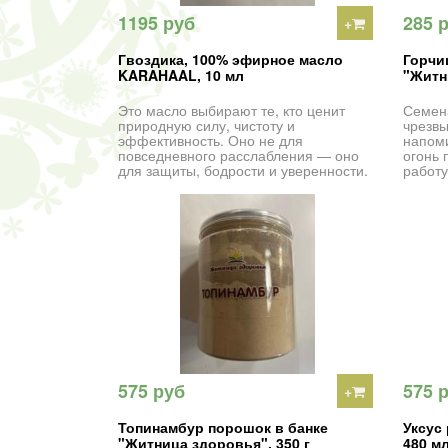
1195 руб
285 
+
Гвоздика, 100% эфирное масло
Горчи
KARAHAAL, 10 мл
"Житн
Это масло выбирают те, кто ценит
Семен
природную силу, чистоту и
чрезвы
эффективность. Оно не для
напом
повседневного расслабления — оно
огонь 
для защиты, бодрости и уверенности.
работу
575 руб
575 
+
Топинамбур порошок в банке
Уксус
"Житница здоровья", 350 г
480 м