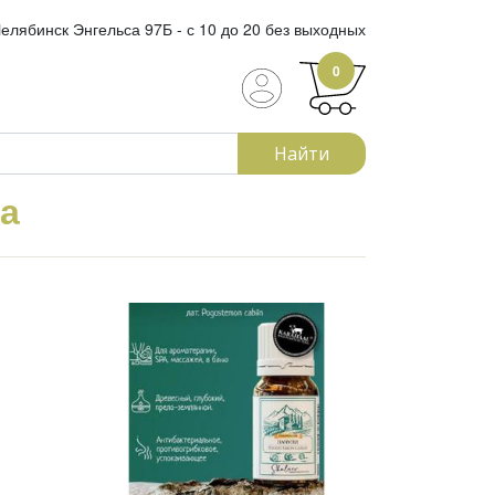
елябинск Энгельса 97Б - с 10 до 20 без выходных
0
Найти
да