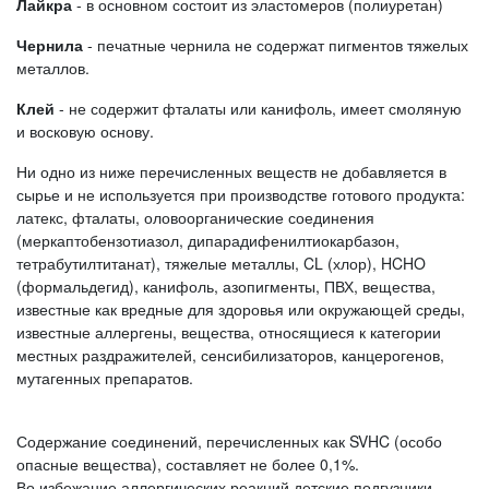
Лайкра
- в основном состоит из эластомеров (полиуретан)
Чернила
- печатные чернила не содержат пигментов тяжелых
металлов.
Клей
- не содержит фталаты или канифоль, имеет смоляную
и восковую основу.
Ни одно из ниже перечисленных веществ не добавляется в
сырье и не используется при производстве готового продукта:
латекс, фталаты, оловоорганические соединения
(меркаптобензотиазол, дипарадифенилтиокарбазон,
тетрабутилтитанат), тяжелые металлы, CL (хлор), HCHO
(формальдегид), канифоль, азопигменты, ПВХ, вещества,
известные как вредные для здоровья или окружающей среды,
известные аллергены, вещества, относящиеся к категории
местных раздражителей, сенсибилизаторов, канцерогенов,
мутагенных препаратов.
Содержание соединений, перечисленных как SVHC (особо
опасные вещества), составляет не более 0,1%.
Во избежание аллергических реакций детские подгузники